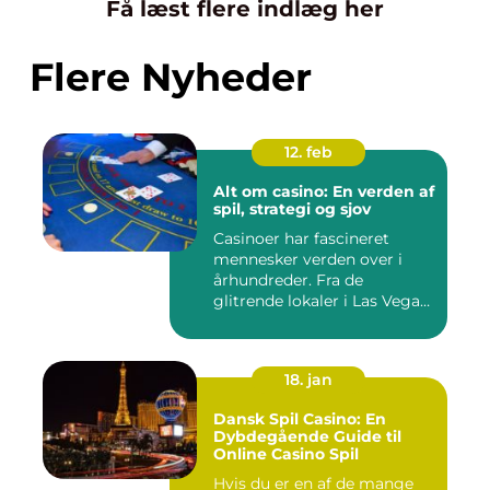
Få læst flere indlæg her
Flere Nyheder
12. feb
Alt om casino: En verden af
spil, strategi og sjov
Casinoer har fascineret
mennesker verden over i
århundreder. Fra de
glitrende lokaler i Las Vegas
ti...
18. jan
Dansk Spil Casino: En
Dybdegående Guide til
Online Casino Spil
Hvis du er en af de mange