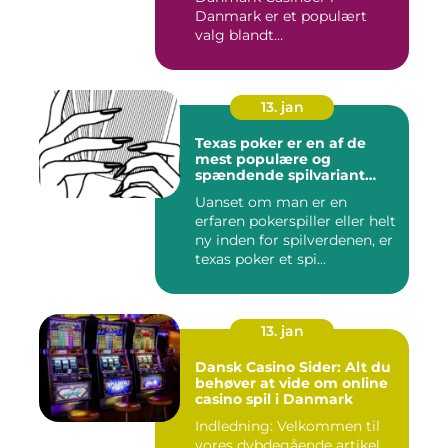
Danmark er et populært
valg blandt
spilleentusiaster...
13. jan
Texas poker er en af de
mest populære og
spændende spilvariant
inden for casinoverdenen
Uanset om man er en
erfaren pokerspiller eller helt
ny inden for spilverdenen, er
texas poker et spi...
13. jan
Dansk Casino Sider: Alt du
behøver at vide om online
casino spil i Danmark
Indledning: Velkommen til
vores dybdegående artikel