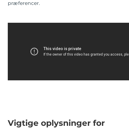
præferencer.
Vigtige oplysninger for