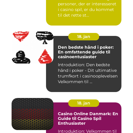
personer, der er interesseret
i casino spil, er du kommet
til det rette st...
18. jan
Den bedste hånd i poker:
En omfattende guide til
casinoentusiaster
Introduktion: Den bedste
hånd i poker - Dit ultimative
trumfkort i casinooplevelsen
Velkommen til ...
18. jan
Casino Online Danmark: En
Guide til Casino Spil
Enthusiaster
Introduktion: Velkommen til