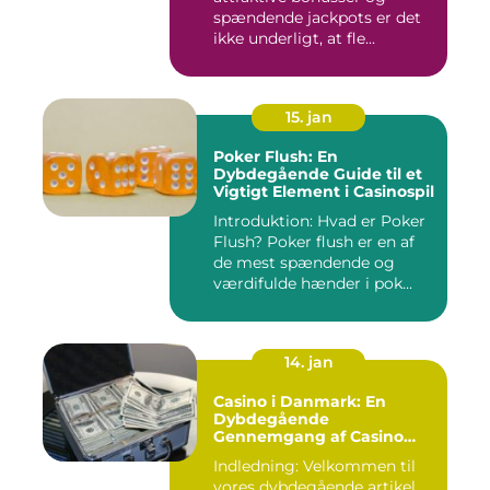
spændende jackpots er det
ikke underligt, at fle...
15. jan
Poker Flush: En
Dybdegående Guide til et
Vigtigt Element i Casinospil
Introduktion: Hvad er Poker
Flush? Poker flush er en af
de mest spændende og
værdifulde hænder i pok...
14. jan
Casino i Danmark: En
Dybdegående
Gennemgang af Casino
Spil
Indledning: Velkommen til
vores dybdegående artikel