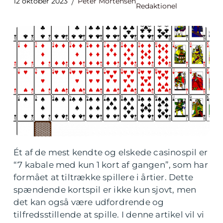
12 oktober 2023
Peter Mortensen
Redaktionel
Ét af de mest kendte og elskede casinospil er
“7 kabale med kun 1 kort af gangen”, som har
formået at tiltrække spillere i årtier. Dette
spændende kortspil er ikke kun sjovt, men
det kan også være udfordrende og
tilfredsstillende at spille. I denne artikel vil vi