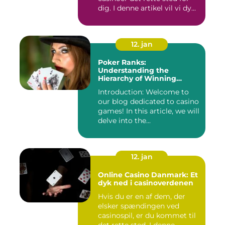
dig. I denne artikel vil vi dy...
12. jan
Poker Ranks:
Understanding the
Hierarchy of Winning
Hands
Introduction: Welcome to
our blog dedicated to casino
games! In this article, we will
delve into the...
12. jan
Online Casino Danmark: Et
dyk ned i casinoverdenen
Hvis du er en af dem, der
elsker spændingen ved
casinospil, er du kommet til