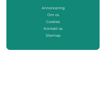
Annoncering
Om os
Cookies
Kontakt os
Sitemap