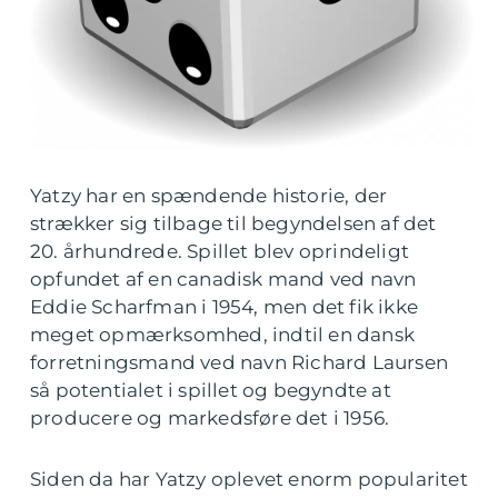
Yatzy har en spændende historie, der
strækker sig tilbage til begyndelsen af det
20. århundrede. Spillet blev oprindeligt
opfundet af en canadisk mand ved navn
Eddie Scharfman i 1954, men det fik ikke
meget opmærksomhed, indtil en dansk
forretningsmand ved navn Richard Laursen
så potentialet i spillet og begyndte at
producere og markedsføre det i 1956.
Siden da har Yatzy oplevet enorm popularitet