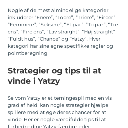
Nogle af de mest almindelige kategorier
inkluderer “Enere”, “Toere”, “Triere”, “Fireer”,
“Femmere”, “Seksere”, “Et par”, “To par”, “Tre
ens”, “Fire ens”, “Lav straight”, “Høj straight”,
“Fuldt hus”, “Chance” og “Yatzy”. Hver
kategori har sine egne specifikke regler og
pointberegning.
Strategier og tips til at
vinde i Yatzy
Selvom Yatzy er et terningespil med en vis
grad af held, kan nogle strategier hjælpe
spillere med at øge deres chancer for at
vinde. Her er nogle værdifulde tips til at
forbedre dine Yatzy-færdigheder: