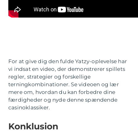
For at give dig den fulde Yatzy-oplevelse har
vi indsat en video, der demonstrerer spillets
regler, strategier og forskellige
terningkombinationer. Se videoen og lær
mere om, hvordan du kan forbedre dine
færdigheder og nyde denne spændende
casinoklassiker.
Konklusion