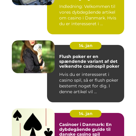
Spil
Indledning: Velkommen til
vores dybdegående artikel
om casino i Danmark. Hvis
du er interesseret i ...
14. jan
Flush poker er en
spændende variant af det
velkendte casinospil poker
Hvis du er interesseret i
casino spil, så er flush poker
bestemt noget for dig. I
denne artikel vil ...
14. jan
Casinoer i Danmark: En
dybdegående guide til
danske casino spil