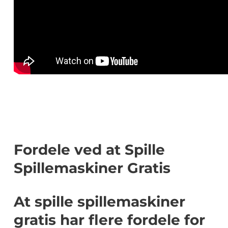
Fordele ved at Spille
Spillemaskiner Gratis
At spille spillemaskiner
gratis har flere fordele for