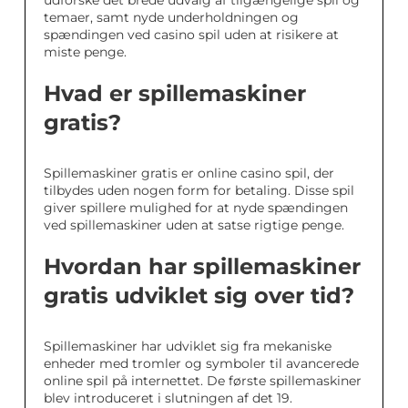
udforske det brede udvalg af tilgængelige spil og
temaer, samt nyde underholdningen og
spændingen ved casino spil uden at risikere at
miste penge.
Hvad er spillemaskiner
gratis?
Spillemaskiner gratis er online casino spil, der
tilbydes uden nogen form for betaling. Disse spil
giver spillere mulighed for at nyde spændingen
ved spillemaskiner uden at satse rigtige penge.
Hvordan har spillemaskiner
gratis udviklet sig over tid?
Spillemaskiner har udviklet sig fra mekaniske
enheder med tromler og symboler til avancerede
online spil på internettet. De første spillemaskiner
blev introduceret i slutningen af det 19.