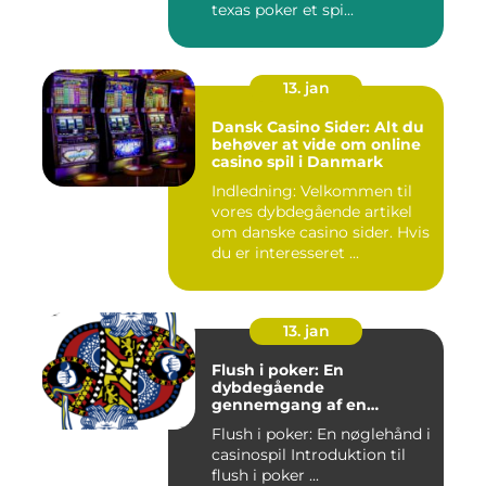
texas poker et spi...
13. jan
Dansk Casino Sider: Alt du
behøver at vide om online
casino spil i Danmark
Indledning: Velkommen til
vores dybdegående artikel
om danske casino sider. Hvis
du er interesseret ...
13. jan
Flush i poker: En
dybdegående
gennemgang af en
nøglehånd i casinospil
Flush i poker: En nøglehånd i
casinospil Introduktion til
flush i poker ...