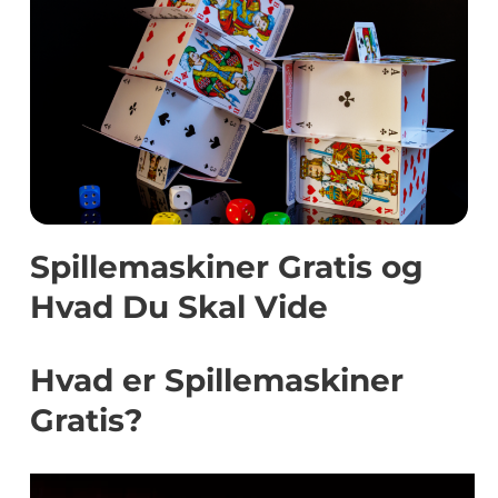
Spillemaskiner Gratis og
Hvad Du Skal Vide
Hvad er Spillemaskiner
Gratis?