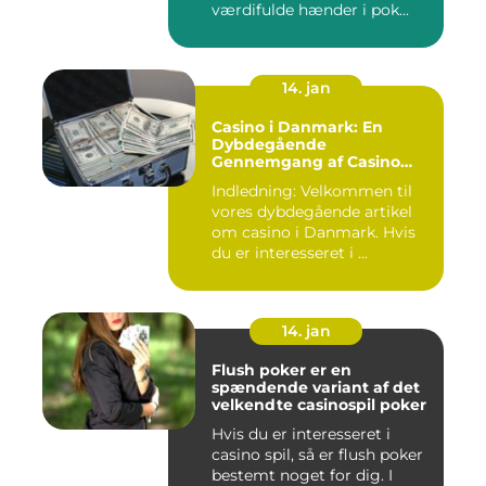
værdifulde hænder i pok...
14. jan
Casino i Danmark: En
Dybdegående
Gennemgang af Casino
Spil
Indledning: Velkommen til
vores dybdegående artikel
om casino i Danmark. Hvis
du er interesseret i ...
14. jan
Flush poker er en
spændende variant af det
velkendte casinospil poker
Hvis du er interesseret i
casino spil, så er flush poker
bestemt noget for dig. I