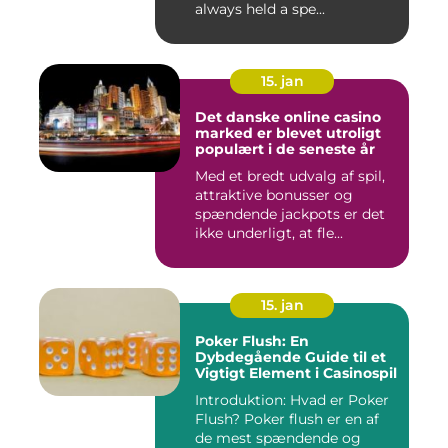
always held a spe...
15. jan
Det danske online casino
marked er blevet utroligt
populært i de seneste år
Med et bredt udvalg af spil,
attraktive bonusser og
spændende jackpots er det
ikke underligt, at fle...
15. jan
Poker Flush: En
Dybdegående Guide til et
Vigtigt Element i Casinospil
Introduktion: Hvad er Poker
Flush? Poker flush er en af
de mest spændende og