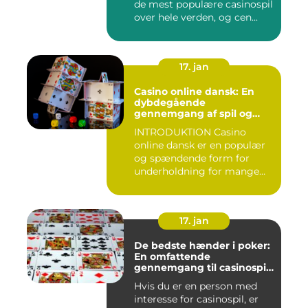
de mest populære casinospil
over hele verden, og cen...
17. jan
Casino online dansk: En
dybdegående
gennemgang af spil og
udvikling
INTRODUKTION Casino
online dansk er en populær
og spændende form for
underholdning for mange
mennesk...
17. jan
De bedste hænder i poker:
En omfattende
gennemgang til casinospil-
entusiaster
Hvis du er en person med
interesse for casinospil, er