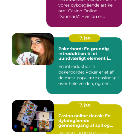
vores dybdegående artikel
om "Casino Online
Danmark". Hvis du er
interes...
17. jan
Pokerbord: En grundig
introduktion til et
uundværligt element i
casino-spil
En introduktion til
pokerbordet Poker er et af
de mest populære casinospil
over hele verden, og cen...
17. jan
Casino online dansk: En
dybdegående
gennemgang af spil og
udvikling
INTRODUKTION Casino