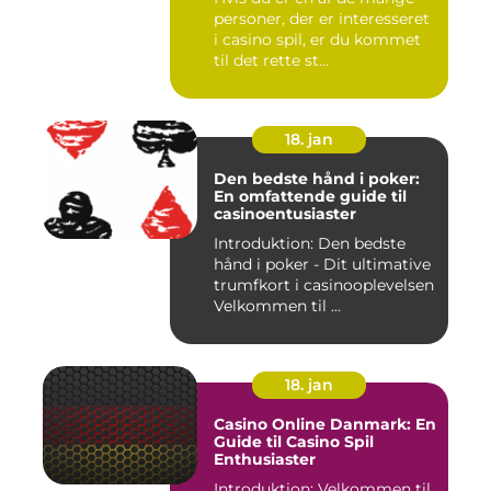
personer, der er interesseret
i casino spil, er du kommet
til det rette st...
18. jan
Den bedste hånd i poker:
En omfattende guide til
casinoentusiaster
Introduktion: Den bedste
hånd i poker - Dit ultimative
trumfkort i casinooplevelsen
Velkommen til ...
18. jan
Casino Online Danmark: En
Guide til Casino Spil
Enthusiaster
Introduktion: Velkommen til