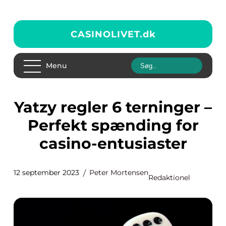
CASINOLIVET.
dk
Menu
Yatzy regler 6 terninger –
Perfekt spænding for
casino-entusiaster
12 september 2023
Peter Mortensen
Redaktionel