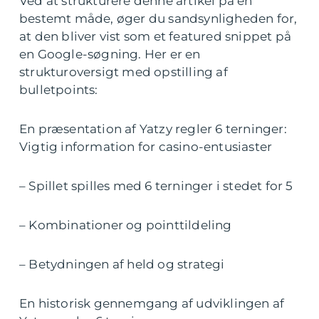
Ved at strukturere denne artikel på en
bestemt måde, øger du sandsynligheden for,
at den bliver vist som et featured snippet på
en Google-søgning. Her er en
strukturoversigt med opstilling af
bulletpoints:
En præsentation af Yatzy regler 6 terninger:
Vigtig information for casino-entusiaster
– Spillet spilles med 6 terninger i stedet for 5
– Kombinationer og pointtildeling
– Betydningen af held og strategi
En historisk gennemgang af udviklingen af