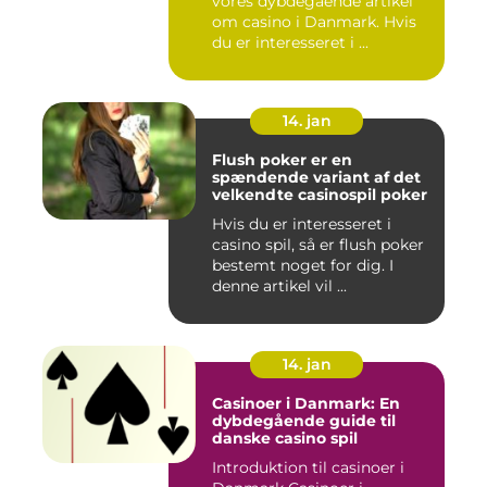
vores dybdegående artikel
om casino i Danmark. Hvis
du er interesseret i ...
14. jan
Flush poker er en
spændende variant af det
velkendte casinospil poker
Hvis du er interesseret i
casino spil, så er flush poker
bestemt noget for dig. I
denne artikel vil ...
14. jan
Casinoer i Danmark: En
dybdegående guide til
danske casino spil
Introduktion til casinoer i