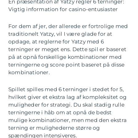
En præsentation af Yatzy regler 6 terninger:
Vigtig information for casino-entusiaster
For dem af jer, der allerede er fortrolige med
traditionelt Yatzy, vil I være glade for at
opdage, at reglerne for Yatzy med 6
terninger er meget ens. Dette spil er baseret
på at opnå forskellige kombinationer med
terningerne og score point baseret på disse
kombinationer.
Spillet spilles med 6 terninger i stedet for 5,
hvilket giver et ekstra lag af kompleksitet og
muligheder for strategi. Du skal stadig rulle
terningerne i håb om at opnå de bedst
mulige kombinationer, men med den ekstra
terning er mulighederne større og
spændingen intensiveres.