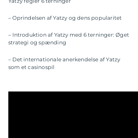
Yatzy regler 6 terninger
– Oprindelsen af Yatzy og dens popularitet
– Introduktion af Yatzy med 6 terninger: Øget
strategi og spænding
– Det internationale anerkendelse af Yatzy
som et casinospil