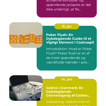
attraktive bonusser og
spændende jackpots er det
ikke underligt, at fle...
15. jan
Poker Flush: En
Dybdegående Guide til et
Vigtigt Element i Casinospil
Introduktion: Hvad er Poker
Flush? Poker flush er en af
de mest spændende og
værdifulde hænder i pok...
14. jan
Casino i Danmark: En
Dybdegående
Gennemgang af Casino
Spil
Indledning: Velkommen til