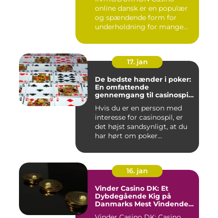
online dansk er en populær
og spændende form for
underholdning for mange
mennesk...
17. jan
De bedste hænder i poker:
En omfattende
gennemgang til casinospil-
entusiaster
Hvis du er en person med
interesse for casinospil, er
det højst sandsynligt, at du
har hørt om poker...
16. jan
Vinder Casino DK: Et
Dybdegående Kig på
Danmarks Mest Vindende
Casino
Vinder Casino DK: Casino