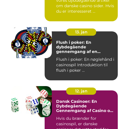
vores dybdegående artikel
om danske casino sider. Hvis
du er interesseret ...
13. jan
Flush i poker: En
dybdegående
gennemgang af en
nøglehånd i casinospil
Flush i poker: En nøglehånd i
casinospil Introduktion til
flush i poker ...
12. jan
Dansk Casinoer: En
Dybdegående
Gennemgang af Casino og
Spil
Hvis du brænder for
casinospil, er danske