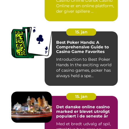
Casino Online Dansk Casino
Online er en online platform,
der giver spillere ...
15. jan
Best Poker Hands: A
Comprehensive Guide to
Casino Game Favorites
Introduction to Best Poker
Hands In the exciting world
of casino games, poker has
always held a spe...
15. jan
Det danske online casino
marked er blevet utroligt
populært i de seneste år
Med et bredt udvalg af spil,